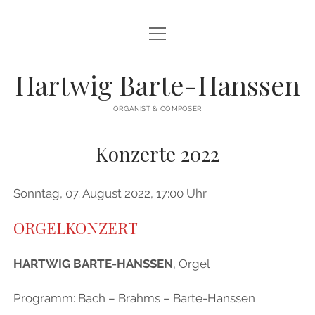
Menü
HERZLICH WILLKOMMEN
öffnen
KONZERTE AN ST. BARTHOLOMÄUS
Hartwig Barte-Hanssen
PAST CONCERTS
ORGANIST & COMPOSER
COMPOSITIONS
Konzerte 2022
CD’S
REVIEW | PRESSE
Sonntag, 07. August 2022, 17:00 Uhr
GROSSE ORGEL
ORGELKONZERT
KLEINE MARIENORGEL
HARTWIG BARTE-HANSSEN
, Orgel
CHÖRE
Programm: Bach – Brahms – Barte-Hanssen
CONTACT