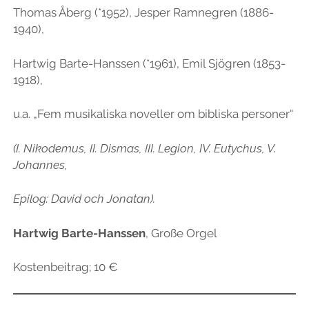
Thomas Åberg (*1952), Jesper Ramnegren (1886-
1940),
Hartwig Barte-Hanssen (*1961), Emil Sjögren (1853-
1918),
u.a. „Fem musikaliska noveller om bibliska personer“
(I. Nikodemus, II. Dismas, III. Legion, IV. Eutychus, V.
Johannes,
Epilog: David och Jonatan).
Hartwig Barte-Hanssen
, Große Orgel
Kostenbeitrag; 10 €